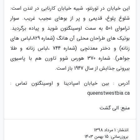
این خیابان در تورنتو، شبیه خیابان کارنابی در لندن است:
شلوغ پلوغ، قدیمی و پر از بوهای عجیب غریب. سوار
تراموای 501 به سمت اوسینگتون شوید و پیاده برگردید.
بوتیک های طراحان محلی آن هانگ (شماره 829،لباس های
زنانه) و دختر معدنچی (شماره 744 ،لباس زنانه و طلا
جواهر). شماره 370 هورس شوو تاورن هم با پاسیوی
بیرونی جذابش از سال 1947 باز است.
آدرس : بین خیابان اسپادینا و اوسینگتون تماس :
queenstwestbia.ca
منبع: الی گشت
انتشار:
1 مرداد 1398
بروزرسانی:
15 بهمن 1403