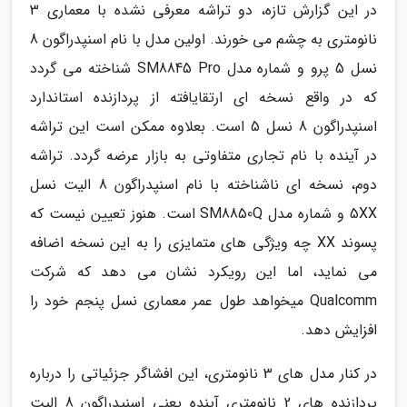
در این گزارش تازه، دو تراشه معرفی نشده با معماری 3
نانومتری به چشم می خورند. اولین مدل با نام اسنپدراگون 8
نسل 5 پرو و شماره مدل SM8845 Pro شناخته می گردد
که در واقع نسخه ای ارتقایافته از پردازنده استاندارد
اسنپدراگون 8 نسل 5 است. بعلاوه ممکن است این تراشه
در آینده با نام تجاری متفاوتی به بازار عرضه گردد. تراشه
دوم، نسخه ای ناشناخته با نام اسنپدراگون 8 الیت نسل
5XX و شماره مدل SM8850Q است. هنوز تعیین نیست که
پسوند XX چه ویژگی های متمایزی را به این نسخه اضافه
می نماید، اما این رویکرد نشان می دهد که شرکت
Qualcomm میخواهد طول عمر معماری نسل پنجم خود را
افزایش دهد.
در کنار مدل های 3 نانومتری، این افشاگر جزئیاتی را درباره
پردازنده های 2 نانومتری آینده یعنی اسنپدراگون 8 الیت