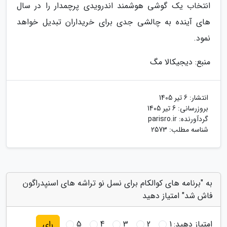
انتخاب یک گوشی هوشمند اندرویدی پرچمدار را در سال
های آینده به چالشی جدی برای خریداران تبدیل خواهد
نمود.
منبع: دیجیکالا مگ
انتشار:
6 تیر 1405
بروزرسانی:
6 تیر 1405
گردآورنده:
parisro.ir
شناسه مطلب: 2573
به "برنامه های کوالکام برای نسل نو تراشه های اسنپدراگون
فاش شد" امتیاز دهید
امتیاز دهید:
1
2
3
4
5
رای