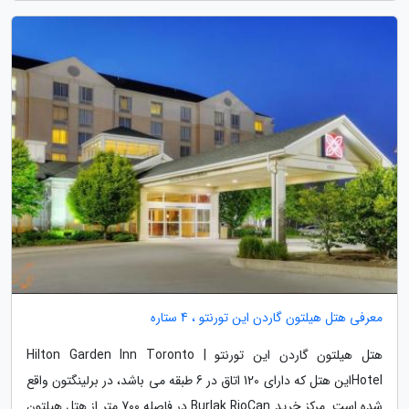
معرفی هتل هیلتون گاردن این تورنتو ، 4 ستاره
هتل هیلتون گاردن این تورنتو | Hilton Garden Inn Toronto
Hotelاین هتل که دارای 120 اتاق در 6 طبقه می باشد، در برلینگتون واقع
شده است. مرکز خرید Burlak RioCan در فاصله 700 متر از هتل هیلتون