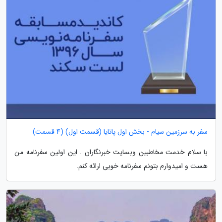
سفر به سرزمین سیام - بخش اول پاتایا (قسمت اول) (4 قسمت)
با سلام خدمت مخاطبین وبسایت خبرنگاران . این اولین سفرنامه من
هست و امیدوارم بتونم سفرنامه خوبی ارائه کنم.