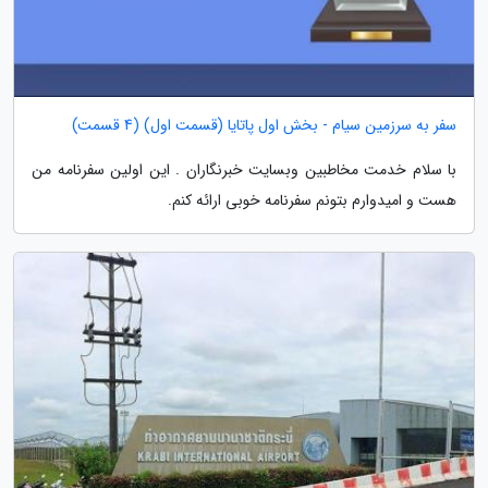
سفر به سرزمین سیام - بخش اول پاتایا (قسمت اول) (4 قسمت)
با سلام خدمت مخاطبین وبسایت خبرنگاران . این اولین سفرنامه من
هست و امیدوارم بتونم سفرنامه خوبی ارائه کنم.