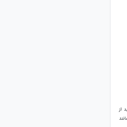
 از
نند