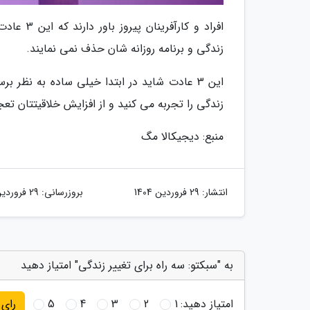
افراد و ک
زندگی و برنامه روزانه شان حذف نمی نمایند.
این 3 عادت شاید در ابتدا خیلی ساده به نظر ب
زندگی را تجربه می کنید و از افزایش خلاقیتتان تع
منبع: دیجیکالا مگ
انتشار:
29 فروردین 1404
بروزرسانی:
29 فروردین 1404
به "سبکتو: سه راه برای تغییر زندگی" امتیاز دهید
امتیاز دهید:
1
2
3
4
5
رای