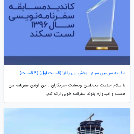
سفر به سرزمین سیام - بخش اول پاتایا (قسمت اول) (4 قسمت)
با سلام خدمت مخاطبین وبسایت خبرنگاران . این اولین سفرنامه من
هست و امیدوارم بتونم سفرنامه خوبی ارائه کنم.