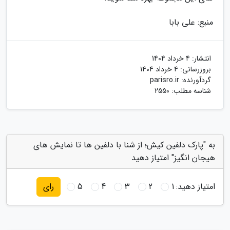
منبع: علی بابا
انتشار:
4 خرداد 1404
بروزرسانی:
4 خرداد 1404
گردآورنده:
parisro.ir
شناسه مطلب: 2550
به "پارک دلفین کیش؛ از شنا با دلفین ها تا نمایش های
هیجان انگیز" امتیاز دهید
امتیاز دهید:
1
2
3
4
5
رای