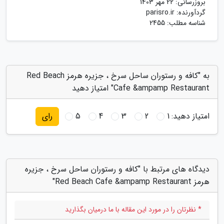
بروزرسانی:
22 مهر 1403
گردآورنده:
parisro.ir
شناسه مطلب: 2455
به "کافه و رستوران ساحل سرخ ، جزیره هرمز Red Beach
Cafe &ampamp Restaurant" امتیاز دهید
امتیاز دهید:
1
2
3
4
5
رای
دیدگاه های مرتبط با "کافه و رستوران ساحل سرخ ، جزیره
هرمز Red Beach Cafe &ampamp Restaurant"
* نظرتان را در مورد این مقاله با ما درمیان بگذارید