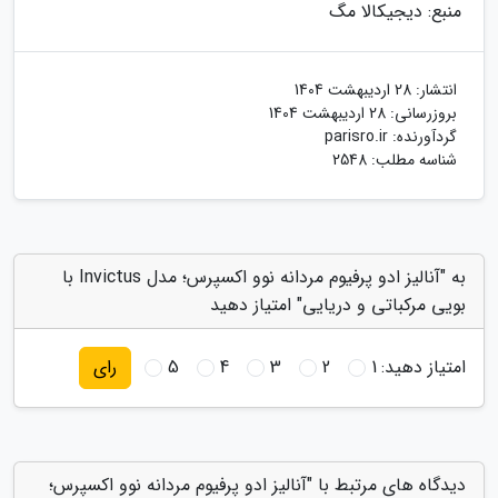
منبع: دیجیکالا مگ
انتشار:
28 اردیبهشت 1404
بروزرسانی:
28 اردیبهشت 1404
گردآورنده:
parisro.ir
شناسه مطلب: 2548
به "آنالیز ادو پرفیوم مردانه نوو اکسپرس؛ مدل Invictus با
بویی مرکباتی و دریایی" امتیاز دهید
امتیاز دهید:
1
2
3
4
5
رای
دیدگاه های مرتبط با "آنالیز ادو پرفیوم مردانه نوو اکسپرس؛