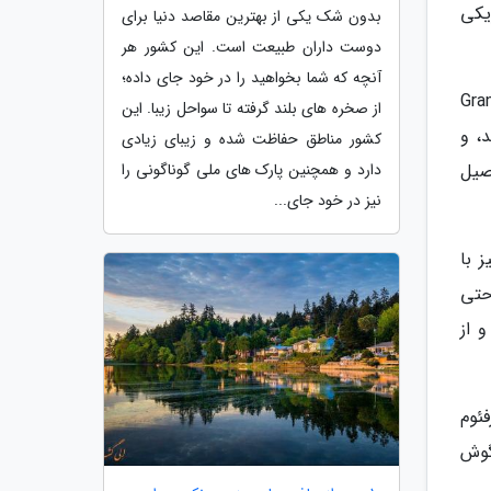
یکی
بدون شک یکی از بهترین مقاصد دنیا برای
دوست داران طبیعت است. این کشور هر
آنچه که شما بخواهید را در خود جای داده؛
یش را حس نکرد؟ از بازار ماهی Granville
از صخره های بلند گرفته تا سواحل زیبا. این
د، و
کشور مناطق حفاظت شده و زیبای زیادی
 اصیل
دارد و همچنین پارک های ملی گوناگونی را
نیز در خود جای...
 با
حتی
 از
ئوم
گوش