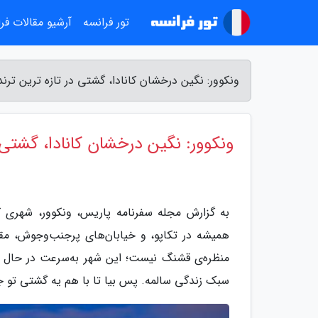
تور فرانسه
آرشیو مقالات فر
ونکوور: نگین درخشان کانادا، گشتی در تازه ترین تر
ونکوور: نگین درخشان کانادا، گشتی 
به گزارش مجله سفرنامه پاریس، ونکوور، شهری که 
همیشه در تکاپو، و خیابان‌های پرجنب‌وجوش، مق
منظره‌ی قشنگ نیست؛ این شهر به‌سرعت در حال پو
سبک زندگی سالمه. پس بیا تا با هم یه گشتی تو جد