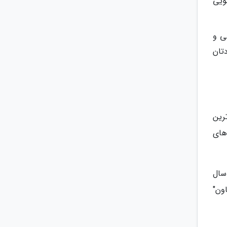
ویی
ی و
تان
ترین
های
سال
اون"