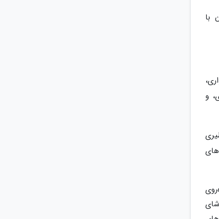
 با
ری،
، و
یری
های
روی
اشای
مسیرهای