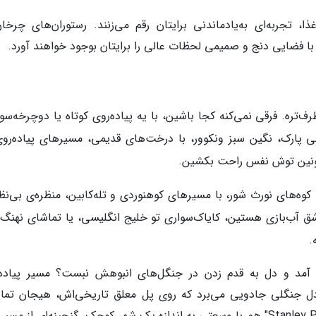
ذا، تجربه‌ای به‌یادماندنی برایتان رقم می‌زنند. رستوران‌های چرخان
با فضایی دنج و صمیمی لحظات عالی را برایتان بوجود خواهند آورد.
ره. فرقی نمی‌کنه کجا باشین، با یه پیاده‌روی کوتاه یا دوچرخه‌سوا
ی پارک، نگین سبز ونکوور، با درخت‌های قدیمی، مسیرهای پیاده‌روی
‌تونین توش نفس راحت بکشین.
کوه‌های نورث شور، با مسیرهای کوهنوردی و تله‌کابین، منظره‌ی بی‌نظ
اشق آب‌بازی هستین، کایاک‌سواری تو خلیج انگلیسی، یا تماشای نهنگ‌
.
ر آمد و دل به قدم زدن در جنگل‌های انبوهش نبست؟ مسیر پیاده‌
Capilano Su" شما را به دل جنگلی جادویی می‌برد که روی پل معلق تاریخی‌اش، هیجان تم
درختان صد ساله را تجربه می‌کنید. پارک "Stanley Park" هم با وسعتی به اندازه یک شهر کوچک، گنجینه‌ای از 