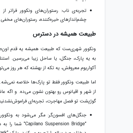
تجربه‌ی ناب: رستوران‌های ونکوور فراتر از غ
چشم‌اندازهای خیره‌کننده، رستوران‌های مخفی 
طبیعت همیشه در دسترس
ونکوور شهری‌ست که طبیعت همیشه یه قدم اون‌طرف‌ت
به یه پارک، جنگل، یا ساحل زیبا می‌رسین. استنل
آکواریوم معروفش، یه تکه از بهشته که هر روز می
اما طبیعت ونکوور فقط تو پارک‌ها خلاصه نمی‌شه. 
از شهر و اقیانوس رو بهتون نشون می‌ده. و اگه ع
گوژپشت تو فصل مهاجرت، تجربه‌ای فراموش‌نشدنیه
جنگل‌های افسون‌گر: مگر می‌شود به ونکوو
"spension Bridge