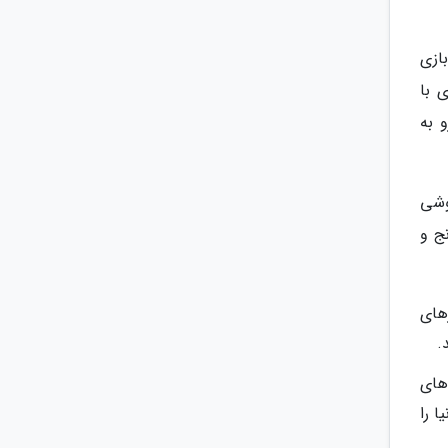
ازی
 با
 به
روشی
نج و
رهای
.
های
ا را