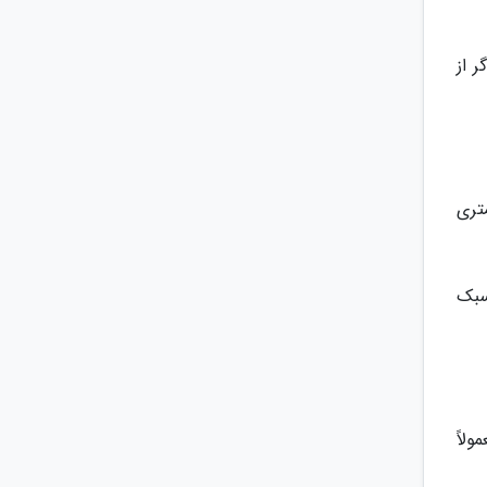
صوص اگر از
متری
 با سبک
ولاً