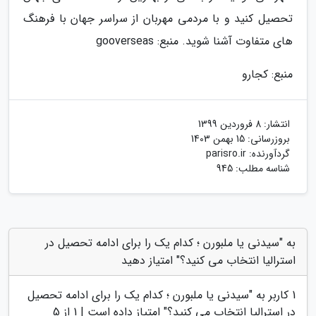
تحصیل کنید و با مردمی مهربان از سراسر جهان با فرهنگ
های متفاوت آشنا شوید. منبع: gooverseas
منبع: کجارو
انتشار:
8 فروردین 1399
بروزرسانی:
15 بهمن 1403
گردآورنده:
parisro.ir
شناسه مطلب: 945
به "سیدنی یا ملبورن ؛ کدام یک را برای ادامه تحصیل در
استرالیا انتخاب می کنید؟" امتیاز دهید
1
کاربر به "
سیدنی یا ملبورن ؛ کدام یک را برای ادامه تحصیل
در استرالیا انتخاب می کنید؟
" امتیاز داده است |
1
از 5