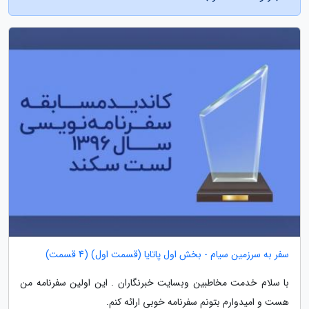
سفر به سرزمین سیام - بخش اول پاتایا (قسمت اول) (4 قسمت)
با سلام خدمت مخاطبین وبسایت خبرنگاران . این اولین سفرنامه من
هست و امیدوارم بتونم سفرنامه خوبی ارائه کنم.