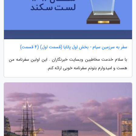
سفر به سرزمین سیام - بخش اول پاتایا (قسمت اول) (4 قسمت)
با سلام خدمت مخاطبین وبسایت خبرنگاران . این اولین سفرنامه من
هست و امیدوارم بتونم سفرنامه خوبی ارائه کنم.