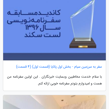
سفر به سرزمین سیام - بخش اول پاتایا (قسمت اول) (4 قسمت)
با سلام خدمت مخاطبین وبسایت خبرنگاران . این اولین سفرنامه من
هست و امیدوارم بتونم سفرنامه خوبی ارائه کنم.