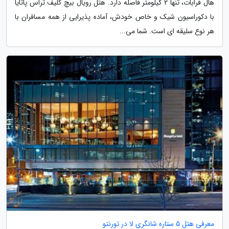
هال فرابات، تنها 2 کیلومتر فاصله دارد. هتل رویال بیچ کلیف تراس پاتایا
با دکوراسیون شیک و خاص خودش، آماده پذیرایی از همه مسافران با
هر نوع سلیقه ای است. شما می...
معرفی هتل 5 ستاره شانگری لا در تورنتو