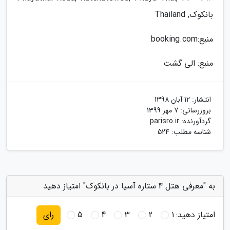
بانکوک, Thailand
منبع:booking.com
منبع: الی گشت
انتشار:
12 آبان 1398
بروزرسانی:
7 مهر 1399
گردآورنده:
parisro.ir
شناسه مطلب: 524
به "معرفی هتل 4 ستاره آسیا در بانکوک" امتیاز دهید
امتیاز دهید:
1
2
3
4
5
رای