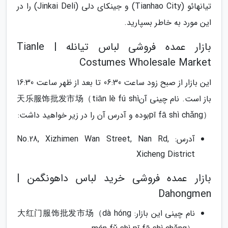
تیانهائو (Tianhao City) و جینکای دلی (Jinkai Deli) را در
این مورد به خاطر بسپارید.
بازار عمده فروشی لباس تیانله | Tianle
Costumes Wholesale Market
این بازار از صبح زود ساعت 06:30 تا بعد از ظهر ساعت 16:30
باز است. نام چینی آن天乐服饰批发市场（tiān lè fú shì
pī fā shì chǎng）بوده و آدرس آن را در زیر خواهید داشت:
آدرس: No.28, Xizhimen Wan Street, Nan Rd,
Xicheng District
بازار عمده فروشی خرید لباس داهونگمن |
Dahongmen
نام چینی این بازار: 大红门服饰批发市场（dà hóng