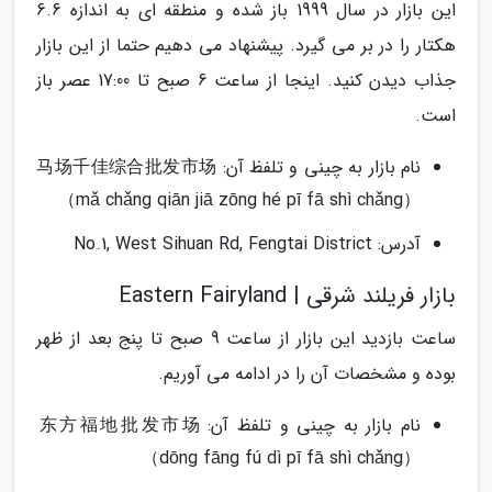
این بازار در سال 1999 باز شده و منطقه ای به اندازه 6.6
هکتار را در بر می گیرد. پیشنهاد می دهیم حتما از این بازار
جذاب دیدن کنید. اینجا از ساعت 6 صبح تا 17:00 عصر باز
است.
نام بازار به چینی و تلفظ آن: 马场千佳综合批发市场
（mǎ chǎng qiān jiā zōng hé pī fā shì chǎng）
آدرس: No.1, West Sihuan Rd, Fengtai District
بازار فریلند شرقی | Eastern Fairyland
ساعت بازدید این بازار از ساعت 9 صبح تا پنج بعد از ظهر
بوده و مشخصات آن را در ادامه می آوریم.
نام بازار به چینی و تلفظ آن: 东方福地批发市场
（dōng fāng fú dì pī fā shì chǎng）