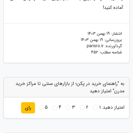
آماده کنید!
انتشار:
19 بهمن 1403
بروزرسانی:
19 بهمن 1403
گردآورنده:
parisro.ir
شناسه مطلب: 452
به "راهنمای خرید در پکن؛ از بازارهای سنتی تا مراکز خرید
مدرن" امتیاز دهید
امتیاز دهید:
1
2
3
4
5
رای