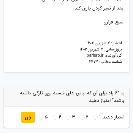
بعد از تمیز کردن یاری کند.
منبع: فرارو
انتشار:
7 شهریور 1402
بروزرسانی:
7 شهریور 1402
گردآورنده:
parisro.ir
شناسه مطلب: 2403
به "6 راه برای آن که لباس های شسته بوی تازگی داشته
باشند" امتیاز دهید
امتیاز دهید:
1
2
3
4
5
رای