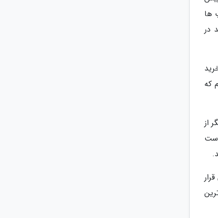
 ها
 در
رید
 که
 از
دست
.
قرار
رین