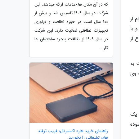
که در آن مکان ها خدمات ارائه میدهد. این
شرکت در سال 1909 تاسیس شد و بیش از
 از
100 سال است در حوزه نظافت و فراوری
 با
تجهیزات نظافتی فعالیت دارد. این شرکت
 از
در سال 1909 از نظافت پنجره ساختمان ها
کار...
 به
ه وی
 یک
وده
راهنمای خرید هارد اکسترنال؛ فریب ترفند
های تبلیغاتی را نخورید