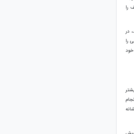
 را
 در
 را
خود
شتر
نجام
انه
پیش