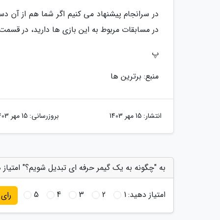
در سرانجام پیشنهاد می کنیم اگر شما هم از آن د
در مسابقات مربوط به این بازی ها دارید، در قسمت ن
پ
منبع: برترین ها
انتشار:
15 مهر 1403
بروزرسانی:
15 مهر 1403
به "چگونه به یک گیمر حرفه ای تبدیل شویم؟" امتیاز 
امتیاز دهید:
1
2
3
4
5
رای